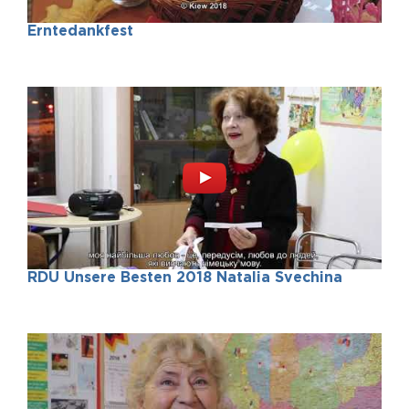
Erntedankfest
Вивчаємо німецьку
мову в кращих
німецьких традиціях!
Отримайте безкоштовну консультацію!
RDU Unsere Besten 2018 Natalia Svechina