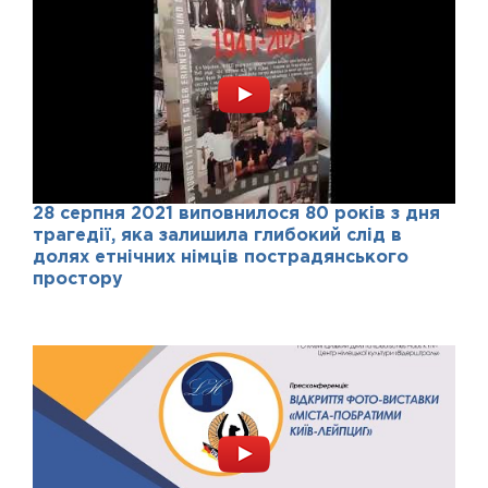
28 серпня 2021 виповнилося 80 років з дня
трагедії, яка залишила глибокий слід в
долях етнічних німців пострадянського
простору