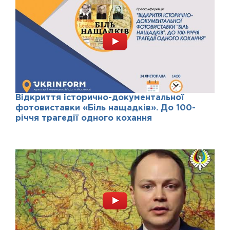
Відкриття історично-документальної
фотовиставки «Біль нащадків». До 100-
річчя трагедії одного кохання