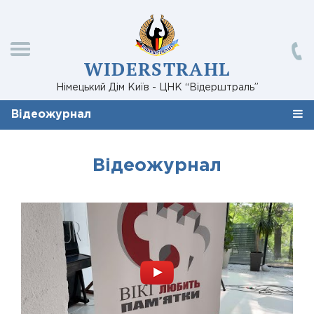
WIDERSTRAHL
Німецький Дім Київ - ЦНК “Відерштраль”
Відеожурнал
Відеожурнал