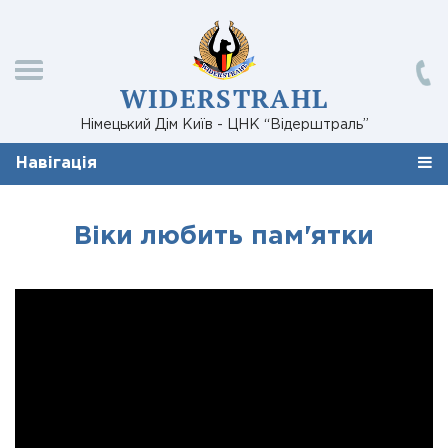
WIDERSTRAHL
Німецький Дім Київ - ЦНК “Відерштраль”
Навігація
Віки любить пам'ятки