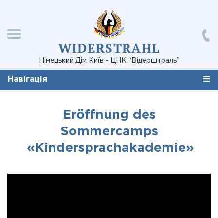
WIDERSTRAHL
Німецький Дім Київ - ЦНК “Відерштраль”
Навігація
Eröffnung des
Sommercamps
«Kindersprachakademie»