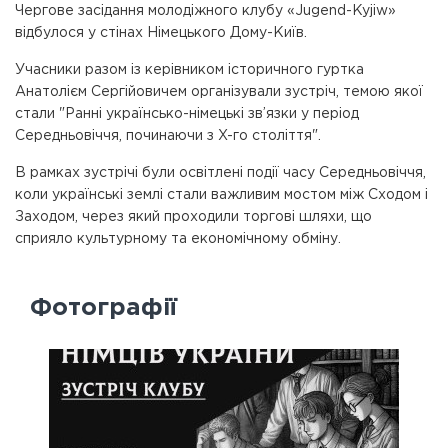
Чергове засідання молодіжного клубу «Jugend-Kyjiw»
відбулося у стінах Німецького Дому-Київ.
Учасники разом із керівником історичного гуртка
Анатолієм Сергійовичем організували зустріч, темою якої
стали "Ранні українсько-німецькі зв’язки у період
Середньовіччя, починаючи з X-го століття".
В рамках зустрічі були освітлені події часу Середньовіччя,
коли українські землі стали важливим мостом між Сходом і
Заходом, через який проходили торгові шляхи, що
сприяло культурному та економічному обміну.
Фотографії