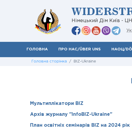
WIDERST
Німецький Дім Київ - Ц
Ук
ГОЛОВНА
ПРО НАС/ÜBER UNS
НАОЦ/D
Головна сторінка
/ BIZ-Ukraine
Мультиплікатори BIZ
Архів журналу "InfoBIZ-Ukraine"
План освітніх семінарів BIZ на 2024 рік