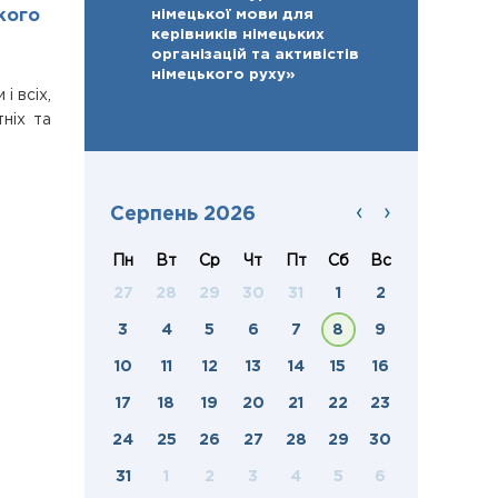
ького
німецької мови для
керівників німецьких
організацій та активістів
німецького руху»
і всіх,
ніх та
‹
›
Серпень 2026
Пн
Вт
Ср
Чт
Пт
Сб
Вс
27
28
29
30
31
1
2
3
4
5
6
7
8
9
10
11
12
13
14
15
16
17
18
19
20
21
22
23
24
25
26
27
28
29
30
31
1
2
3
4
5
6