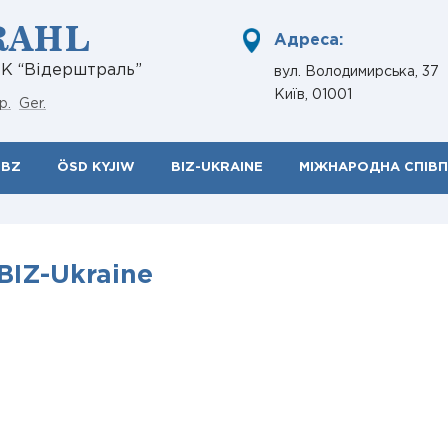
RAHL
Адреса:
НК “Відерштраль”
вул. Володимирська, 37
Київ, 01001
р.
Ger.
ÖBZ
ÖSD KYJIW
BIZ-UKRAINE
МІЖНАРОДНА СПІВ
BIZ-Ukraine