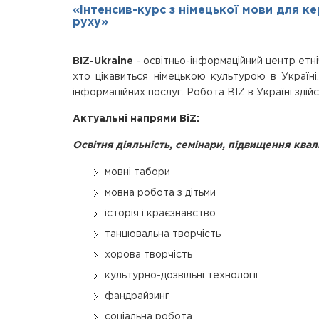
«Інтенсив-курс з німецької мови для ке
руху»
BIZ-Ukraine
- освітньо-інформаційний центр етніч
хто цікавиться німецькою культурою в Україні
інформаційних послуг. Робота BIZ в Україні зді
Актуальні напрями BіZ:
Освітня діяльність, семінари, підвищення квал
мовні табори
мовна робота з дітьми
історія і краєзнавство
танцювальна творчість
хорова творчість
культурно-дозвільні технології
фандрайзинг
соціальна робота