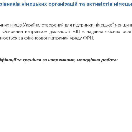
рівників німецьких організацій та активістів німец
них німців України, створений для підтримки німецької меншини 
. Основним напрямком діяльності БІЦ є надання якісних освіт
йснюється за фінансової підтримки уряду ФРН.
іфікації та тренінги за напрямками, молодіжна робота: