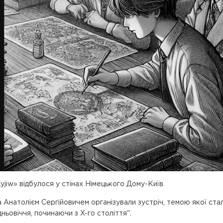
jiw» відбулося у стінах Німецького Дому-Київ.
а Анатолієм Сергійовичем організували зустріч, темою якої ста
дньовіччя, починаючи з X-го століття".