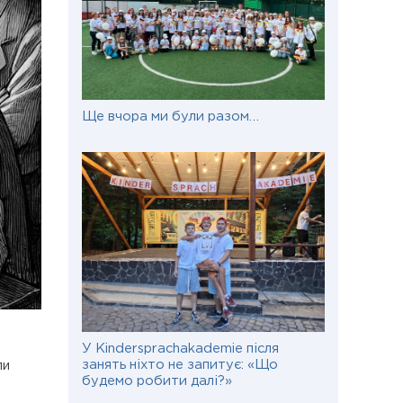
Ще вчора ми були разом…
У Kindersprachakademie після
занять ніхто не запитує: «Що
ли
будемо робити далі?»