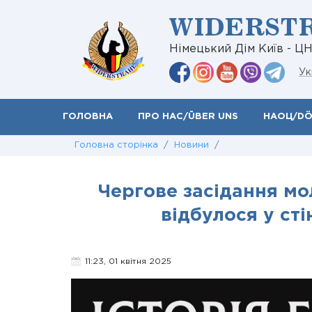
WIDERST
Німецький Дім Київ - Ц
Ук
ГОЛОВНА
ПРО НАС/ÜBER UNS
НАОЦ/D
Головна сторінка
/
Новини
/
Чергове засідання мо
відбулося у ст
11:23, 01 квітня 2025