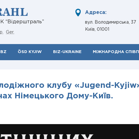
RAHL
Адреса:
НК “Відерштраль”
вул. Володимирська, 37
Київ, 01001
р.
Ger.
ÖBZ
ÖSD KYJIW
BIZ-UKRAINE
МІЖНАРОДНА СПІВ
лодіжного клубу «Jugend-Kyjiw
інах Німецького Дому-Київ.