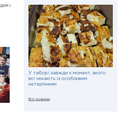
дом і
У таборі завжди є момент, якого
всі чекають із особливим
нетерпінням
Всі новини