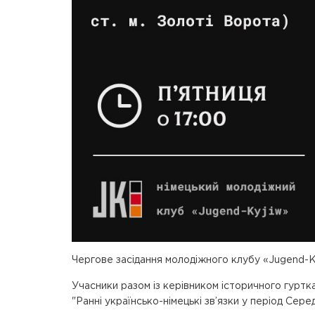
Чергове засідання молодіжного клубу «Jugend-Ky
Учасники разом із керівником історичного гуртк
"Ранні українсько-німецькі зв’язки у період Сере