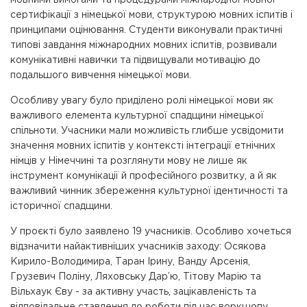
сертифікації з німецької мови, структурою мовних іспитів і
принципами оцінювання. Студенти виконували практичні
типові завдання міжнародних мовних іспитів, розвивали
комунікативні навички та підвищували мотивацію до
подальшого вивчення німецької мови.
Особливу увагу було приділено ролі німецької мови як
важливого елемента культурної спадщини німецької
спільноти. Учасники мали можливість глибше усвідомити
значення мовних іспитів у контексті інтеграції етнічних
німців у Німеччині та розглянути мову не лише як
інструмент комунікації й професійного розвитку, а й як
важливий чинник збереження культурної ідентичності та
історичної спадщини.
У проєкті було заявлено 19 учасників. Особливо хочеться
відзначити найактивніших учасників заходу: Осякова
Кирило-Володимира, Таран Ірину, Ванду Арсенія,
Грузевич Поліну, Ляховську Дар’ю, Тітову Марію та
Вільхаук Єву - за активну участь, зацікавленість та
відповідальне ставлення до роботи під час воркшопу.