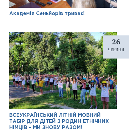
Академія Сеньйорів триває!
26
ЧЕРВНЯ
ВСЕУКРАЇНСЬКИЙ ЛІТНІЙ МОВНИЙ
ТАБІР ДЛЯ ДІТЕЙ З РОДИН ЕТНІЧНИХ
НІМЦІВ – МИ ЗНОВУ РАЗОМ!