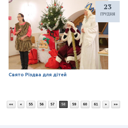
23
ГРУДНЯ
Свято Різдва для дітей
««
«
55
56
57
58
59
60
61
»
»»