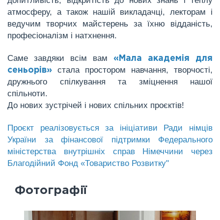
допитливість, відкритість до нових знань і теплу
атмосферу, а також нашій викладачці, лекторам і
ведучим творчих майстерень за їхню відданість,
професіоналізм і натхнення.
Саме завдяки всім вам
«Мала академія для
стала простором навчання, творчості,
сеньорів»
дружнього спілкування та зміцнення нашої
спільноти.
До нових зустрічей і нових спільних проєктів!
Проєкт реалізовується за ініціативи Ради німців
України за фінансової підтримки Федерального
міністерства внутрішніх справ Німеччини через
Благодійний Фонд «Товариство Розвитку"
Фотографії