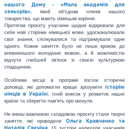
нашого Дому - «Мала академія для
, який об'єднав членів нашого
сеньорів»
товариства, що мають німецьке коріння.
Протягом проєкту учасники щодня відкривали для
себе нові сторінки німецької мови, удосконалювали
свої знання, спілкувалися та підтримували одне
одного. Кожне заняття було не лише кроком до
впевненішого володіння мовою, а й можливістю
відчути глибший зв'язок зі своєю культурною
спадщиною.
Особливе місце в програмі посіли історичні
доповіді, які допомогли краще зрозуміти
історію
і, їхній внесок у розвиток нашої
німців в Україн
країни та зберегти пам'ять про минуле.
Не менш важливою складовою проєкту стали творчі
заняття, які проводили
Ольга Кравченко та
. Ці зустрічі надихали учасників
Наталія Свєчіна