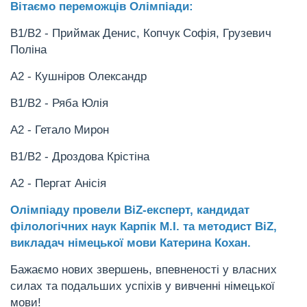
Вітаємо переможців Олімпіади:
В1/В2 - Приймак Денис, Копчук Софія, Грузевич
Поліна
А2 - Кушніров Олександр
В1/В2 - Ряба Юлія
А2 - Гетало Мирон
В1/В2 - Дроздова Крістіна
А2 - Пергат Анісія
Олімпіаду провели BiZ-експерт, кандидат
філологічних наук Карпік М.І. та методист BiZ,
викладач німецької мови Катерина Кохан.
Бажаємо нових звершень, впевненості у власних
силах та подальших успіхів у вивченні німецької
мови!