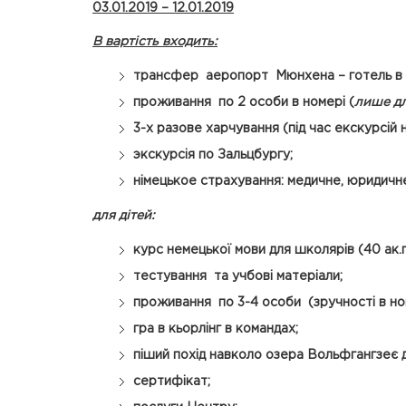
03.01.2019 – 12.01.2019
В
вартість входить
:
трансфер аеропорт Мюнхена – готель в
проживання по 2 особи в номері (
лише дл
3-х разове харчування (під час екскурсій
экскурсія по Зальцбургу;
німецькое страхування: медичне, юридичн
для дітей:
курс немецької мови для школярів (40 ак.г
тестування та учбові матеріали;
проживання по 3-4 особи (зручності в но
гра в кьорлінг в командах;
піший похід навколо озера Вольфгангзеє 
сертифікат;