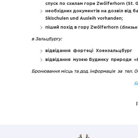
спуск по схилам гори Zwölferhorn (St. 
необхідних документів на дозвіл від бат
Skischulen und Ausleih vorhanden;
піший похід в гору Zwölferhorn (
близь
в Зальцбургу:
відвідання фортеці Хоензальцбург
відвідання музею Будинку природи «H
Бронювання місць та дод. інформація за тел. 
c