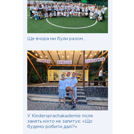
Ще вчора ми були разом…
У Kindersprachakademie після
занять ніхто не запитує: «Що
будемо робити далі?»