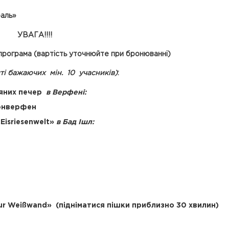
раль»
УВАГА!!!!
рограма (вартість уточнюйте при бронюванні)
ті бажаючих мін. 10 учасників)
:
ляних печер
в Верфені:
оэнверфен
Eisriesenwelt»
в Бад Ішл:
Zur Weißwand» (підніматися пішки приблизно 30 хвилин)