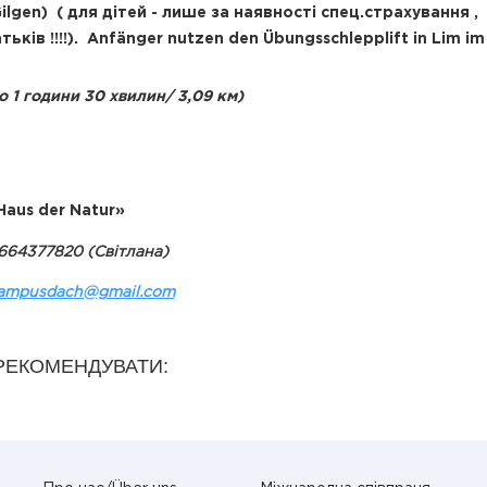
Gilgen) ( для дітей - лише за наявності спец.страхування ,
ьків !!!!). Anfänger nutzen den Übungsschlepplift in Lim im 
ко
1 години 30 хвилин
/
3,09 км)
aus der Natur»
0664377820 (Світлана)
ampusdach@gmail.com
РЕКОМЕНДУВАТИ: