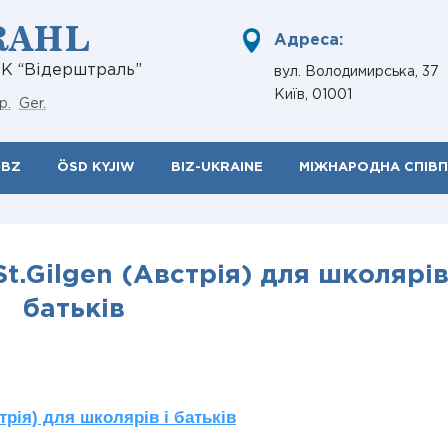
RAHL
Адреса:
НК “Відерштраль”
вул. Володимирська, 37
Київ, 01001
р.
Ger.
ÖBZ
ÖSD KYJIW
BIZ-UKRAINE
МІЖНАРОДНА СПІВ
St.Gilgen (Австрія) для школярів
батьків
стрія) для школярів і батьків