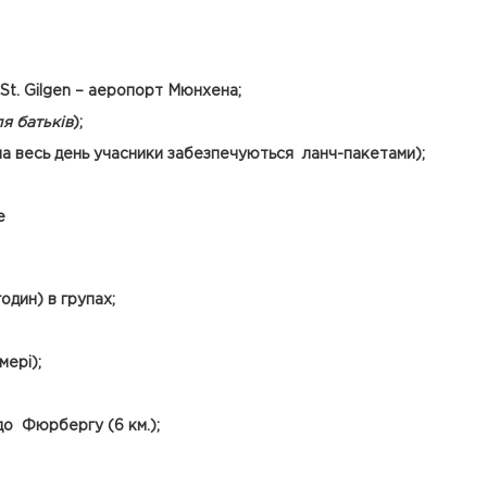
St
.
Gilgen
– аеропорт Мюнхена;
я батьків
);
 на весь день учасники забезпечуються ланч-пакетами);
е
один) в групах;
мері);
до Фюрбергу (6 км.);