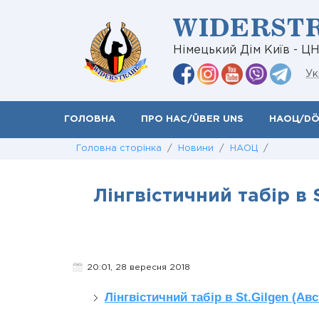
WIDERST
Німецький Дім Київ - Ц
Ук
ГОЛОВНА
ПРО НАС/ÜBER UNS
НАОЦ/D
Головна сторінка
/
Новини
/
НАОЦ
/
Лінгвістичний табір в 
20:01, 28 вересня 2018
Лінгвістичний табір в St.Gilgen (Ав