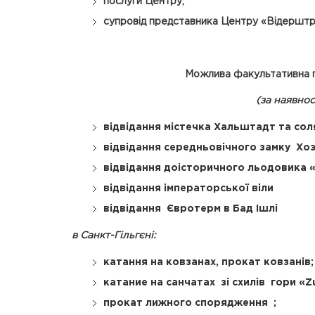
послуги Центру;
супровід представника Центру «Відершт
Можлива факультативна п
(за наявнос
відвідання містечка Хальштадт та со
відвідання середньовічного замку Х
відвідання доісторичного льодовика «
відвідання імператорської віли
відвідання Євротерм в Бад Ішлі
в Санкт-Гільгєні:
катання на ковзанах, прокат ковзанів;
катание на санчатах зі схилів гори «
прокат лижного спорядження ;