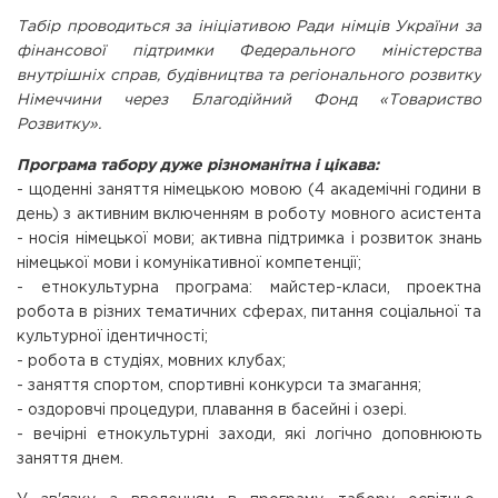
Табір проводиться за ініціативою Ради німців України за
фінансової підтримки Федерального міністерства
внутрішніх справ, будівництва та регіонального розвитку
Німеччини через Благодійний Фонд «Товариство
Розвитку».
Програма табору дуже різноманітна і цікава:
- щоденні заняття німецькою мовою (4 академічні години в
день) з активним включенням в роботу мовного асистента
- носія німецької мови; активна підтримка і розвиток знань
німецької мови і комунікативної компетенції;
- етнокультурна програма: майстер-класи, проектна
робота в різних тематичних сферах, питання соціальної та
культурної ідентичності;
- робота в студіях, мовних клубах;
- заняття спортом, спортивні конкурси та змагання;
- оздоровчі процедури, плавання в басейні і озері.
- вечірні етнокультурні заходи, які логічно доповнюють
заняття днем.