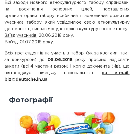
Всі заходи мовного етнокультурного табору спрямовані
на досягнення основних цілей, поставлених
організаторами табору: всебічний і гармонійний розвиток
учасника табору, який усвідомлює свою етнокультурну
ідентичність, вивчає мову, історію і культуру свого етносу.
Заїзд учасників:
20.06.2018 року.
Від'їзд:
01.07.2018 року.
Всіх претендентів на участь в таборі (як за квотами, так і
за конкурсом) до
05.06.2018
року просимо надіслати
анкети (всі 4 частини разом) і копію документа (-ів), що
підтверджує німецьку національність
на e-mail:
biz@deutsche.in.ua
Фотографії