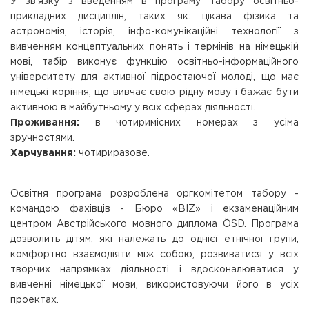
У зв'язку з введенням в програму табору освітньо-
прикладних дисциплін, таких як: цікава фізика та
астрономія, історія, інфо-комунікаційні технології з
вивченням концептуальних понять і термінів на німецькій
мові, табір виконує функцію освітньо-інформаційного
університету для активної підростаючої молоді, що має
німецькі коріння, що вивчає свою рідну мову і бажає бути
активною в майбутньому у всіх сферах діяльності.
Проживання:
в чотиримісних номерах з усіма
зручностями.
Харчування:
чотириразове.
Освітня програма розроблена оргкомітетом табору -
командою фахівців - Бюро «BIZ» і екзаменаційним
центром Австрійського мовного диплома ÖSD. Програма
дозволить дітям, які належать до однієї етнічної групи,
комфортно взаємодіяти між собою, розвиватися у всіх
творчих напрямках діяльності і вдосконалюватися у
вивченні німецької мови, використовуючи його в усіх
проектах.