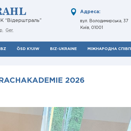
RAHL
Адреса:
НК “Відерштраль”
вул. Володимирська, 37
Київ, 01001
р.
Ger.
ÖBZ
ÖSD KYJIW
BIZ-UKRAINE
МІЖНАРОДНА СПІВ
RACHAKADEMIE 2026