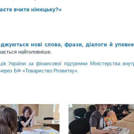
гаєте вчити німецьку?»
джуються нові слова, фрази, діалоги й упевне
вається найголовніше.
ців України за фінансової підтримки Міністерства внут
через БФ «Товариство Розвитку».