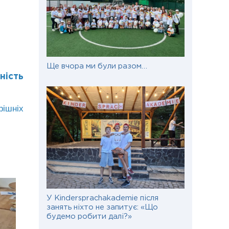
Ще вчора ми були разом…
ність
рішніх
У Kindersprachakademie після
занять ніхто не запитує: «Що
будемо робити далі?»