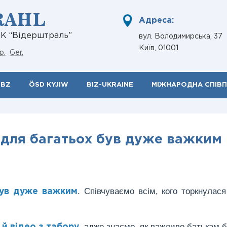
RAHL
Адреса:
НК “Відерштраль”
вул. Володимирська, 37
Київ, 01001
р.
Ger.
ÖBZ
ÖSD KYJIW
BIZ-UKRAINE
МІЖНАРОДНА СПІВ
 для багатьох був дуже важким
. Співчуваємо всім, кого торкнулася
був дуже важким
, адже знаємо, як важливо батькам 