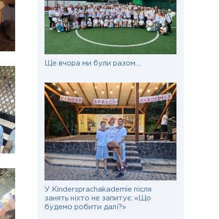
Ще вчора ми були разом…
У Kindersprachakademie після
занять ніхто не запитує: «Що
будемо робити далі?»