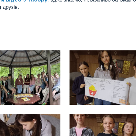
й відео з табору
 друзів.