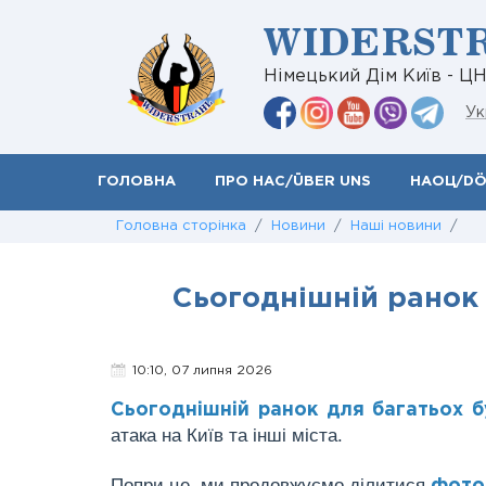
WIDERST
Німецький Дім Київ - Ц
Ук
ГОЛОВНА
ПРО НАС/ÜBER UNS
НАОЦ/D
Головна сторінка
/
Новини
/
Наші новини
/
Сьогоднішній ранок
10:10, 07 липня 2026
Сьогоднішній ранок для багатьох 
атака на Київ та інші міста.
Попри це, ми продовжуємо ділитися