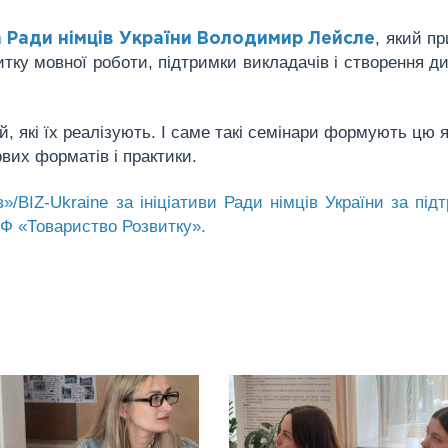
, який пр
 Ради німців України Володимир Лейсле
итку мовної роботи, підтримки викладачів і створення д
, які їх реалізують. І саме такі семінари формують цю я
ових форматів і практики.
/BIZ-Ukraine за ініціативи Ради німців України за під
БФ «Товариство Розвитку».