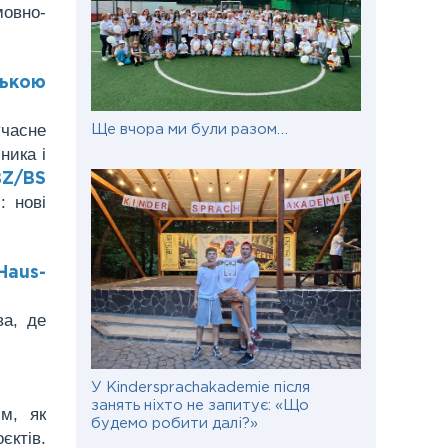
мовно-
цькою
учасне
Ще вчора ми були разом…
ника і
BZ/BS
: нові
Haus-
ва, де
У Kindersprachakademie після
занять ніхто не запитує: «Що
м, як
будемо робити далі?»
єктів.