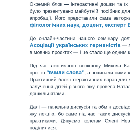
Окремий блок — інтерактивні дошки та їх 
було презентувано майбутній посібник для д
апробації. Його представили сама авторк
філологічних наук, доцент, експерт 
До онлайн-частини нашого семінару до
— з
Асоціації українських германістів
в мовних проєктах — і це стало ще одним кр
Під час лексичного воркшопу Микола Кар
просто
, а починали ними 
“вчили слова”
Практичний блок інтерактивних вправ для м
залучення дітей різного віку провела Нат
дошкільнятами.
Далі — панельна дискусія та обмін досвідо
яку лекцію, бо саме під час таких дискусі
практиками. Дякуємо колегам Олені Нев
поділилися.