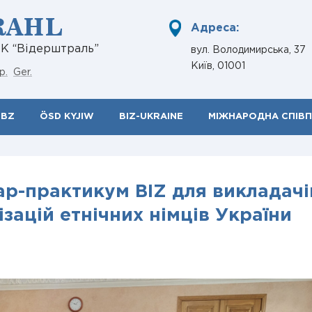
RAHL
Адреса:
НК “Відерштраль”
вул. Володимирська, 37
Київ, 01001
р.
Ger.
ÖBZ
ÖSD KYJIW
BIZ-UKRAINE
МІЖНАРОДНА СПІВ
ар-практикум BIZ для викладачі
зацій етнічних німців України