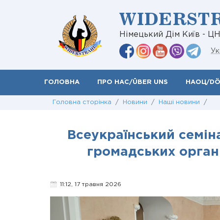
WIDERST
Німецький Дім Київ - Ц
Ук
ГОЛОВНА
ПРО НАС/ÜBER UNS
НАОЦ/D
Головна сторінка
/
Новини
/
Наші новини
/
Всеукраїнський семін
громадських органі
11:12, 17 травня 2026