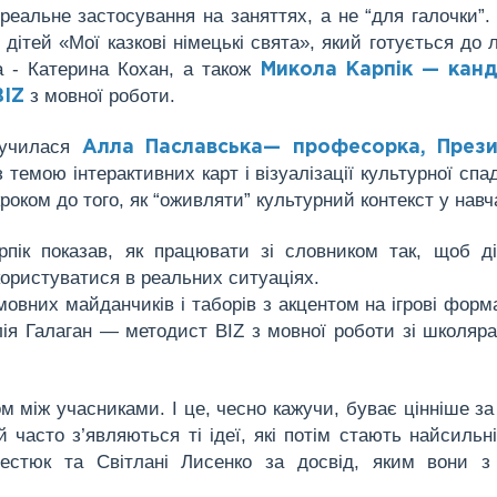
реальне застосування на заняттях, а не “для галочки”.
ітей «Мої казкові німецькі свята», який готується до л
а - Катерина Кохан, а також
Микола Карпік — кан
з мовної роботи.
BIZ
лучилася
Алла Паславська— професорка, През
 темою інтерактивних карт і візуалізації культурної сп
оком до того, як “оживляти” культурний контекст у навч
пік показав, як працювати зі словником так, щоб д
користуватися в реальних ситуаціях.
овних майданчиків і таборів з акцентом на ігрові форм
алія Галаган — методист BIZ з мовної роботи зі школяр
м між учасниками. І це, чесно кажучи, буває цінніше за
й часто з’являються ті ідеї, які потім стають найсиль
естюк та Світлані Лисенко за досвід, яким вони з