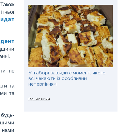
 Також
ітньої
дидат
идент
адщини
анні.
іти не
У таборі завжди є момент, якого
всі чекають із особливим
нетерпінням
ати та
ами та
Всі новини
 будь-
нішими
 нами