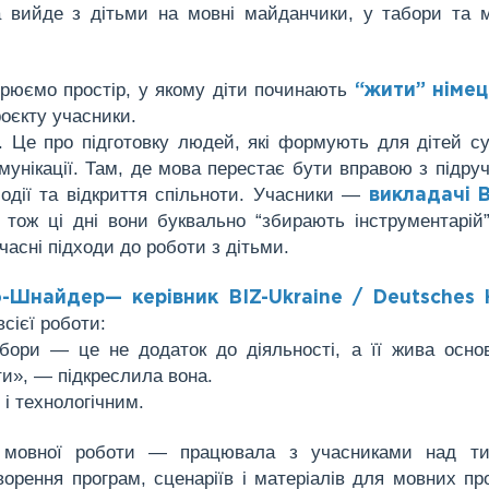
а вийде з дітьми на мовні майданчики, у табори та 
рюємо простір, у якому діти починають
“жити” німе
роєкту учасники.
. Це про підготовку людей, які формують для дітей с
унікації. Там, де мова перестає бути вправою з підруч
модії та відкриття спільноти. Учасники —
викладачі 
 тож ці дні вони буквально “збирають інструментарій”
часні підходи до роботи з дітьми.
Шнайдер— керівник BIZ-Ukraine / Deutsches 
сієї роботи:
бори — це не додаток до діяльності, а її жива осно
ти», — підкреслила вона.
і технологічним.
 мовної роботи — працювала з учасниками над ти
орення програм, сценаріїв і матеріалів для мовних про