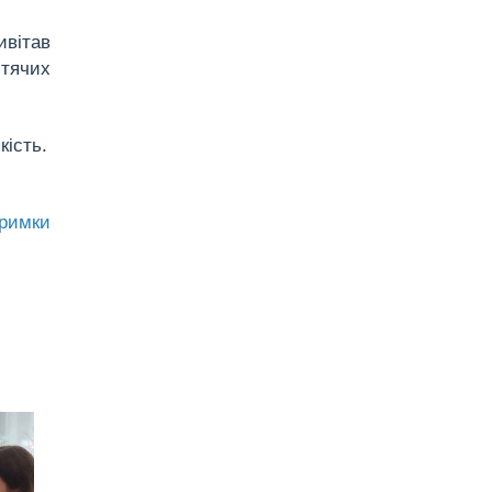
ивітав
итячих
кість.
тримки