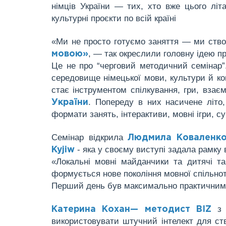
німців України — тих, хто вже цього літ
культурні проєкти по всій країні
«Ми не просто готуємо заняття — ми ство
, — так окреслили головну ідею п
мовою»
Це не про “черговий методичний семінар”
середовище німецької мови, культури й ком
стає інструментом спілкування, гри, взає
. Попереду в них насичене літо,
України
формати занять, інтерактиви, мовні ігри, су
Семінар відкрила
Людмила Коваленко-
- яка у своєму виступі задала рамку в
Kyjiw
«Локальні мовні майданчики та дитячі та
формується нове покоління мовної спільно
Перший день був максимально практичним 
з
Катерина Кохан— методист BIZ
використовувати штучний інтелект для ств