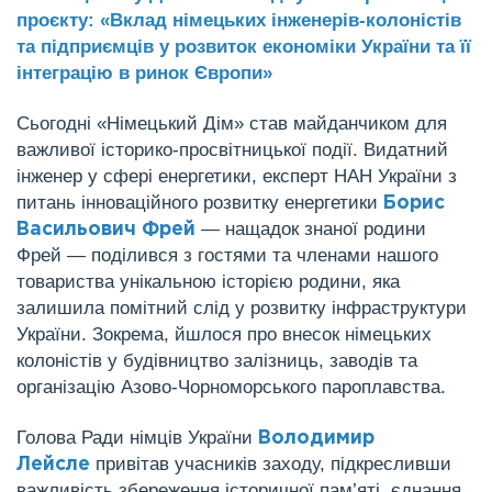
проєкту: «Вклад німецьких інженерів-колоністів
та підприємців у розвиток економіки України та її
інтеграцію в ринок
Європи»
Сьогодні «Німецький Дім» став майданчиком для
важливої історико-просвітницької події. Видатний
інженер у сфері енергетики, експерт НАН України з
питань інноваційного розвитку енергетики
Борис
— нащадок знаної родини
Васильович Фрей
Фрей — поділився з гостями та членами нашого
товариства унікальною історією родини, яка
залишила помітний слід у розвитку інфраструктури
України. Зокрема, йшлося про внесок німецьких
колоністів у будівництво залізниць, заводів та
організацію Азово-Чорноморського пароплавства.
Голова Ради німців України
Володимир
привітав учасників заходу, підкресливши
Лейсле
важливість збереження історичної пам’яті, єднання